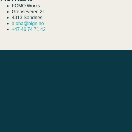
FOMO Works
Grenseveien 21
4313 Sandnes
aloha@blgn.no
+47 46 74 71 42