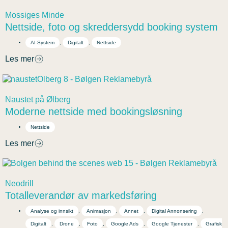
Mossiges Minde
Nettside, foto og skreddersydd booking system
AI-System
,
Digitalt
,
Nettside
Les mer
Naustet på Ølberg
Moderne nettside med bookingsløsning
Nettside
Les mer
Neodrill
Totalleverandør av markedsføring
Analyse og innsikt
,
Animasjon
,
Annet
,
Digital Annonsering
,
Digitalt
,
Drone
,
Foto
,
Google Ads
,
Google Tjenester
,
Grafisk