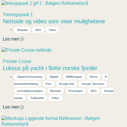
Treningspark 1
Nettside og video som viser mulighetene
Nettside
,
SEO
,
Video
Les mer
Private Cruise
Luksus på yacht i flotte norske fjorder
Digital Annonsering
,
Digitalt
,
DM/Brosjyrer
,
Drone
,
E-
postmarkedsføring
,
Foto
,
Google Ads
,
Google Tjenester
,
Innholdsproduksjon
,
Nettside
,
Produksjon
,
SEO
,
Sosiale
medier
,
Trykksaker
,
Video
Les mer