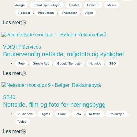
design
,
Innholdsproduksjon
,
Kreativt
,
LinkedIn
,
Messe
,
Podcast
,
Produksjon
,
Trykksaker
,
Video
Les mer
VDiQ IP Services
Brukervennlig nettside, miljøfoto og synlighet
Foto
,
Google Ads
,
Google Tjenester
,
Nettside
,
SEO
Les mer
SB40
Nettside, film og foto for næringsbygg
AI-innhold
,
Digitalt
,
Drone
,
Foto
,
Nettside
,
Produksjon
,
Video
Les mer