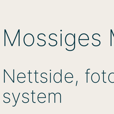
Skip
to
content
Mossiges 
Nettside, fo
system