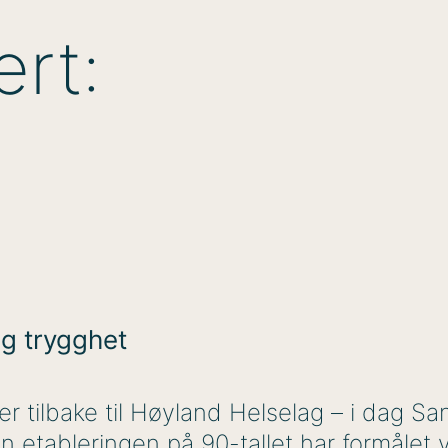
ert:
og trygghet
r tilbake til Høyland Helselag – i dag San
 etableringen på 90-tallet har formålet væ