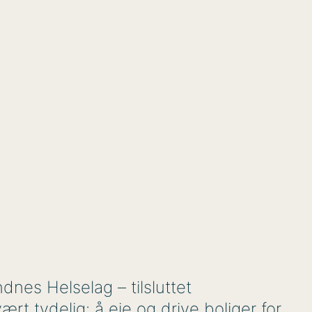
dnes Helselag – tilsluttet
rt tydelig: å eie og drive boliger for