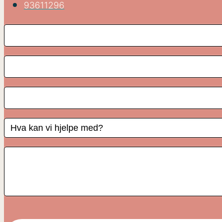
93611296
Contact
Email
*