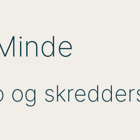
Minde
to og skredde