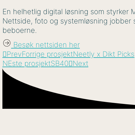
En helhetlig digital løsning som styrke
Nettside, foto og systemløsning jobber 
beboerne.
Besøk nettsiden her
Prev
Forrige prosjekt
Neetly x Dikt Picks
NEste prosjekt
SB40
Next