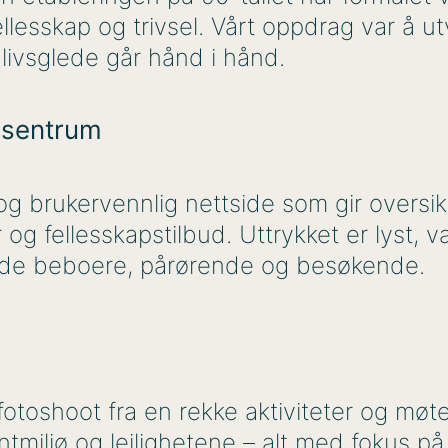
 fellesskap og trivsel. Vårt oppdrag var å u
livsglede går hånd i hånd.
i sentrum
g brukervennlig nettside som gir oversikt
der og fellesskapstilbud. Uttrykket er lyst,
både beboere, pårørende og besøkende.
t fotoshoot fra en rekke aktiviteter og mø
tmiljø og leilighetene – alt med fokus på 